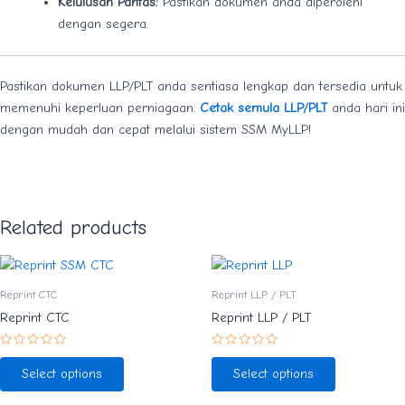
Kelulusan Pantas:
Pastikan dokumen anda diperolehi
dengan segera.
Pastikan dokumen LLP/PLT anda sentiasa lengkap dan tersedia untuk
memenuhi keperluan perniagaan.
Cetak semula LLP/PLT
anda hari ini
dengan mudah dan cepat melalui sistem SSM MyLLP!
Related products
Reprint CTC
Reprint LLP / PLT
Reprint CTC
Reprint LLP / PLT
Rated
Rated
0
0
Select options
Select options
out
out
of
of
5
5