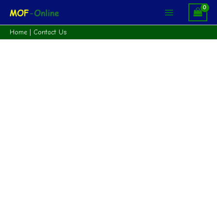
Skip
Main
to
Menu
content
Home
|
Contact Us
Perubahan
SSM
quantity